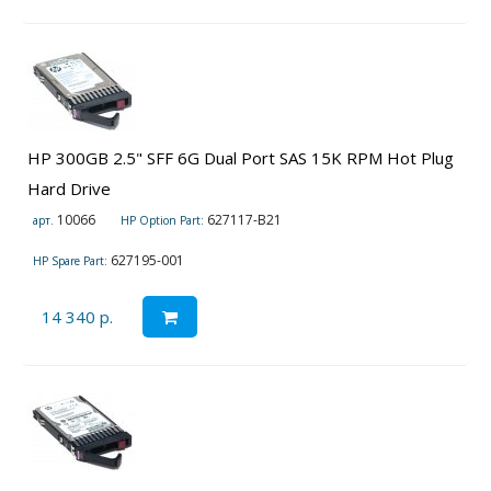
HP 300GB 2.5" SFF 6G Dual Port SAS 15K RPM Hot Plug
Hard Drive
10066
627117-B21
арт.
HP Option Part:
627195-001
HP Spare Part:
14 340 р.