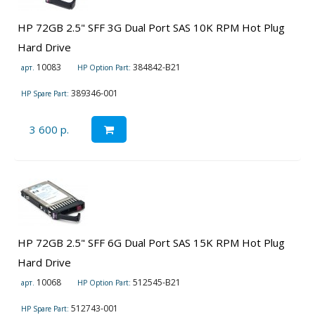
HP 72GB 2.5" SFF 3G Dual Port SAS 10K RPM Hot Plug
Hard Drive
10083
384842-B21
арт.
HP Option Part:
389346-001
HP Spare Part:
3 600 р.
HP 72GB 2.5" SFF 6G Dual Port SAS 15K RPM Hot Plug
Hard Drive
10068
512545-B21
арт.
HP Option Part:
512743-001
HP Spare Part: