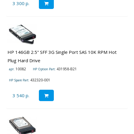
3 300 р.
HP 146GB 2.5" SFF 3G Single Port SAS 10K RPM Hot
Plug Hard Drive
10082
431958-B21
арт.
HP Option Part:
432320-001
HP Spare Part:
3 540 р.