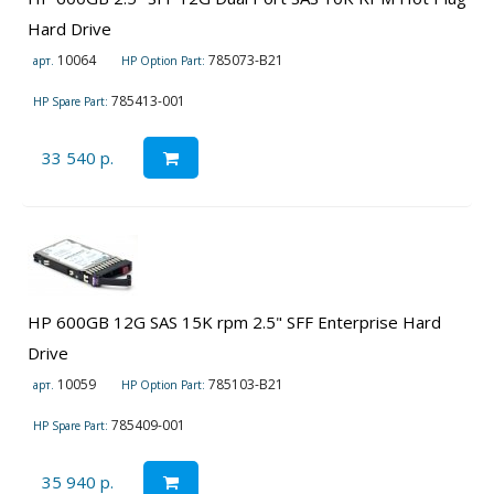
Hard Drive
10064
785073-B21
арт.
HP Option Part:
785413-001
HP Spare Part:
33 540 р.
HP 600GB 12G SAS 15K rpm 2.5" SFF Enterprise Hard
Drive
10059
785103-B21
арт.
HP Option Part:
785409-001
HP Spare Part:
35 940 р.