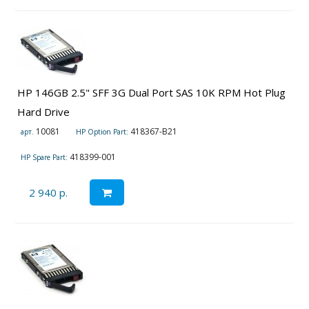
HP 146GB 2.5" SFF 3G Dual Port SAS 10K RPM Hot Plug
Hard Drive
10081
418367-B21
арт.
HP Option Part:
418399-001
HP Spare Part:
2 940 р.