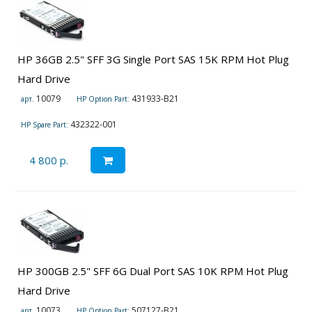
HP 36GB 2.5" SFF 3G Single Port SAS 15K RPM Hot Plug
Hard Drive
10079
431933-B21
арт.
HP Option Part:
432322-001
HP Spare Part:
4 800 р.
HP 300GB 2.5" SFF 6G Dual Port SAS 10K RPM Hot Plug
Hard Drive
10073
507127-B21
арт.
HP Option Part: