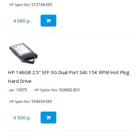
512744-001
HP Spare Part:
4 080 р.
HP 146GB 2.5" SFF 3G Dual Port SAS 15K RPM Hot Plug
Hard Drive
10075
504062-B21
арт.
HP Option Part:
504334-001
HP Spare Part:
4 500 р.