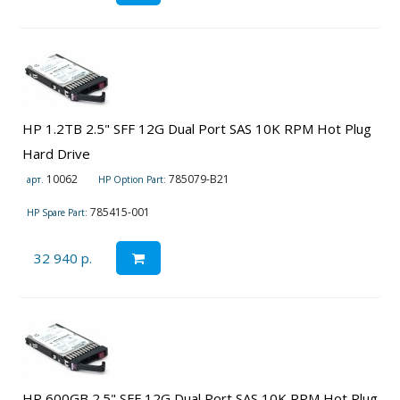
HP 1.2TB 2.5" SFF 12G Dual Port SAS 10K RPM Hot Plug
Hard Drive
10062
785079-B21
арт.
HP Option Part:
785415-001
HP Spare Part:
32 940 р.
HP 600GB 2.5" SFF 12G Dual Port SAS 10K RPM Hot Plug