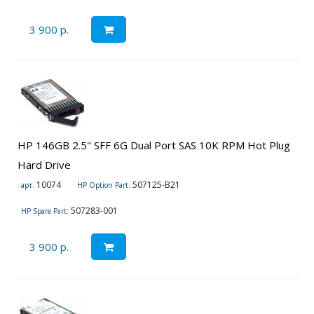
3 900 р.
HP 146GB 2.5" SFF 6G Dual Port SAS 10K RPM Hot Plug
Hard Drive
10074
507125-B21
арт.
HP Option Part:
507283-001
HP Spare Part:
3 900 р.