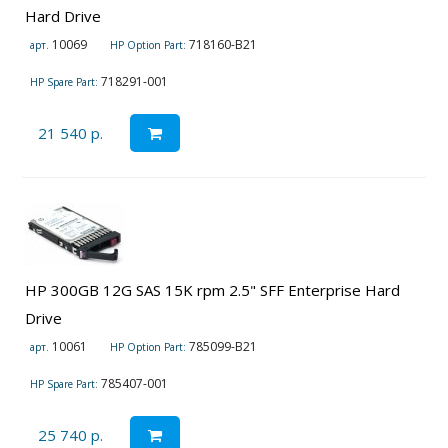
Hard Drive
10069
718160-B21
арт.
HP Option Part:
718291-001
HP Spare Part:
21 540 р.
HP 300GB 12G SAS 15K rpm 2.5" SFF Enterprise Hard
Drive
10061
785099-B21
арт.
HP Option Part:
785407-001
HP Spare Part:
25 740 р.