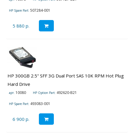
507284-001
HP Spare Part:
5 880 р.
HP 300GB 2.5" SFF 3G Dual Port SAS 10K RPM Hot Plug
Hard Drive
10080
492620-B21
арт.
HP Option Part:
493083-001
HP Spare Part:
6 900 р.