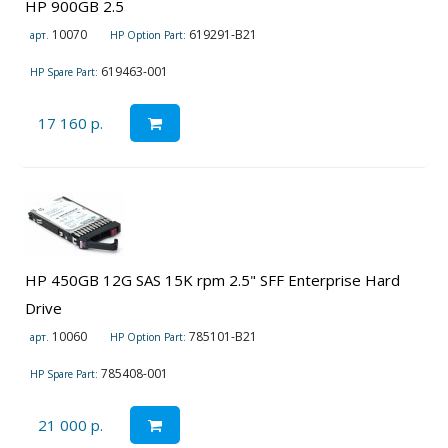
HP 900GB 2.5
10070
619291-B21
арт.
HP Option Part:
619463-001
HP Spare Part:
17 160 р.
HP 450GB 12G SAS 15K rpm 2.5" SFF Enterprise Hard
Drive
10060
785101-B21
арт.
HP Option Part:
785408-001
HP Spare Part:
21 000 р.