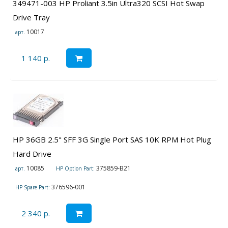
349471-003 HP Proliant 3.5in Ultra320 SCSI Hot Swap
Drive Tray
10017
арт.
1 140 р.
HP 36GB 2.5" SFF 3G Single Port SAS 10K RPM Hot Plug
Hard Drive
10085
375859-B21
арт.
HP Option Part:
376596-001
HP Spare Part:
2 340 р.