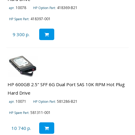
10078
418369-B21
арт.
HP Option Part:
418397-001
HP Spare Part:
9 300 р.
HP 600GB 2.5" SFF 6G Dual Port SAS 10K RPM Hot Plug
Hard Drive
10071
581286-B21
арт.
HP Option Part:
581311-001
HP Spare Part:
10 740 р.