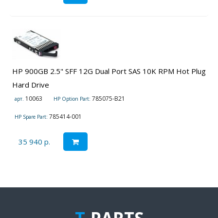
HP 900GB 2.5" SFF 12G Dual Port SAS 10K RPM Hot Plug
Hard Drive
10063
785075-B21
арт.
HP Option Part:
785414-001
HP Spare Part:
35 940 р.