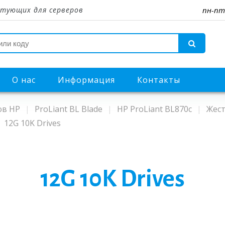
тующих для серверов
пн-пт
О нас
Информация
Контакты
ов HP
ProLiant BL Blade
HP ProLiant BL870c
Жест
12G 10K Drives
12G 10K Drives