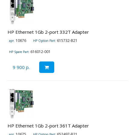
HP Ethernet 1Gb 2-port 332T Adapter
10676
615732-B21
арт.
HP Option Part:
616012-001
HP Spare Part:
9 900 р.
HP Ethernet 1Gb 2-port 361T Adapter
10675
652497-B21
арт.
HP Option Part: