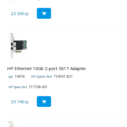
22 500 р.
HP Ethernet 10Gb 2-port 561T Adapter
10678
716591-B21
арт.
HP Option Part:
717708-001
HP Spare Part:
25 740 р.