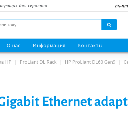
тующих для серверов
пн-пт
О нас
Информация
Контакты
ов HP
ProLiant DL Rack
HP ProLiant DL60 Gen9
С
 Gigabit Ethernet adapt