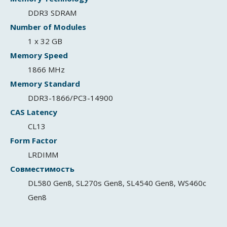
DDR3 SDRAM
Number of Modules
1 x 32 GB
Memory Speed
1866 MHz
Memory Standard
DDR3-1866/PC3-14900
CAS Latency
CL13
Form Factor
LRDIMM
Совместимость
DL580 Gen8, SL270s Gen8, SL4540 Gen8, WS460c
Gen8